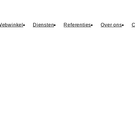
Webwinkel
Diensten
Referenties
Over ons
C