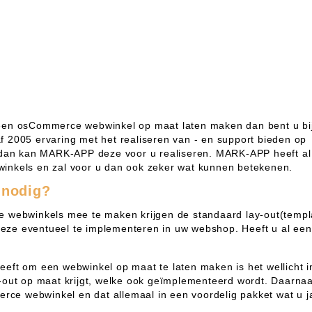
een osCommerce webwinkel op maat laten maken dan bent u bi
 2005 ervaring met het realiseren van - en support bieden op
n dan kan MARK-APP deze voor u realiseren. MARK-APP heeft al
inkels en zal voor u dan ook zeker wat kunnen betekenen.
 nodig?
e webwinkels mee te maken krijgen de standaard lay-out(tem
ze eventueel te implementeren in uw webshop. Heeft u al een
eft om een webwinkel op maat te laten maken is het wellicht 
out op maat krijgt, welke ook geïmplementeerd wordt. Daarnaa
rce webwinkel en dat allemaal in een voordelig pakket wat u ja